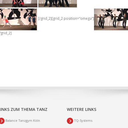
[/grid_2][grid_2 position=“omega“]
/grid_2]
LINKS ZUM THEMA TANZ
WEITERE LINKS
Balance Tanzgym Köln
TQ-Systems