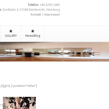
Telefon:
+49 2293 2465
e:
Dorfplatz 4, 51588 Nümbrecht, Oberberg
Kontakt
|
Impressum
GALLERY
News/Blog
_2][grid_2 position=“other“]
r“]