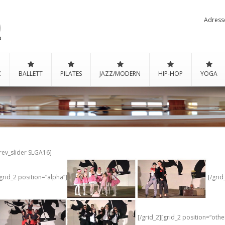
Adress
Z
BALLETT
PILATES
JAZZ/MODERN
HIP-HOP
YOGA
rev_slider SLGA16]
grid_2 position=“alpha“]
[/grid
[/grid_2][grid_2 position=“othe