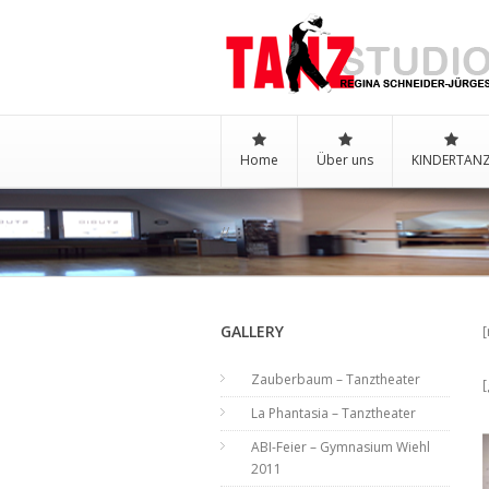
Home
Über uns
KINDERTAN
//
GALLERY
[
Zauberbaum – Tanztheater
[
La Phantasia – Tanztheater
ABI-Feier – Gymnasium Wiehl
2011