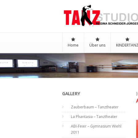
Home
Über uns
KINDERTAN
//
GALLERY
[
Zauberbaum – Tanztheater
La Phantasia – Tanztheater
ABI-Feier – Gymnasium Wiehl
2011