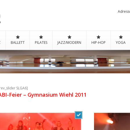
Adress
Z
BALLETT
PILATES
JAZZ/MODERN
HIP-HOP
YOGA
rev_slider SLGA6]
ABI-Feier – Gymnasium Wiehl 2011